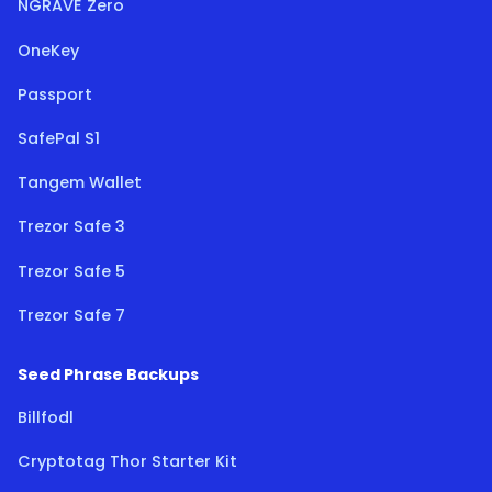
NGRAVE Zero
OneKey
Passport
SafePal S1
Tangem Wallet
Trezor Safe 3
Trezor Safe 5
Trezor Safe 7
Seed Phrase Backups
Billfodl
Cryptotag Thor Starter Kit