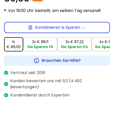
Vor 19:00 Uhr bestellt, am selben Tag versandt
Kombinieren & Sparen →
1x
2x
€ 88,11
3x
€ 87,22
4x
€ 86
€ 89,00
Sie Sparen
1%
Sie Sparen
2%
Sie Spare
Brauchen Sie Hilfe?
Vertraut seit 2016
Kunden bewerten uns mit 9,3 (4.462
Bewertungen)
Kundendienst durch Experten