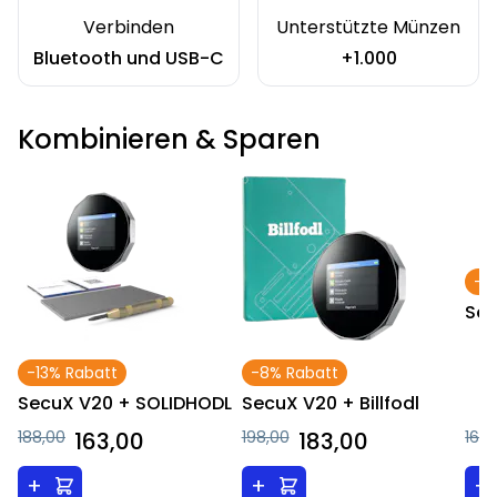
Verbinden
Unterstützte Münzen
Bluetooth und USB-C
+1.000
Kombinieren & Sparen
-5
Sec
-13% Rabatt
-8% Rabatt
SecuX V20 + SOLIDHODL
SecuX V20 + Billfodl
188,00
163,00
198,00
183,00
168,
+
+
+