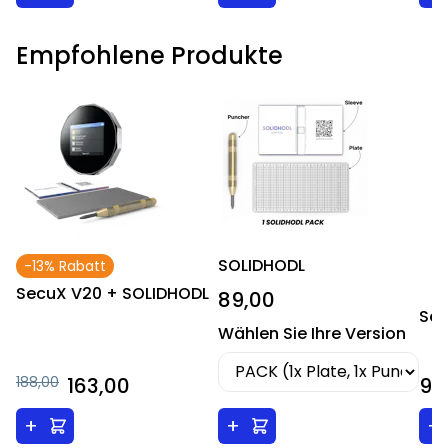
Empfohlene Produkte
SOLIDHODL
-13% Rabatt
SecuX V20 + SOLIDHODL
89,00
Sec
Wählen Sie Ihre Version
188,00
163,00
99
+
+
+