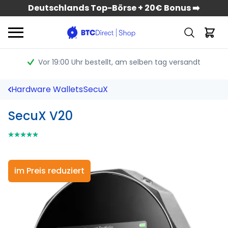
Deutschlands Top-Börse + 20€ Bonus ➡️
Vor 19:00 Uhr bestellt
, am selben tag versandt
Hardware Wallets
SecuX
SecuX V20
⭑⭑⭑⭑⭑
⭑⭑⭑⭑⭑
im Preis reduziert