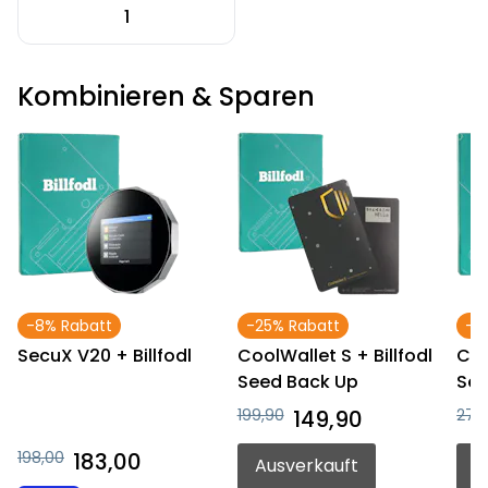
1
Kombinieren & Sparen
-8% Rabatt
-25% Rabatt
-4
SecuX V20 + Billfodl
CoolWallet S + Billfodl
Coo
Seed Back Up
See
199,90
149,90
279
198,00
183,00
Ausverkauft
A