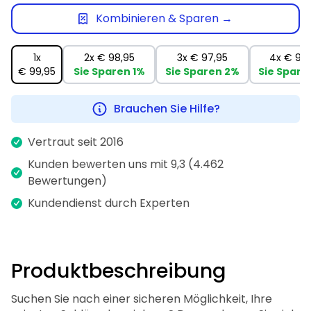
Kombinieren & Sparen →
1x
2x
€ 98,95
3x
€ 97,95
4x
€ 96
€ 99,95
Sie Sparen
1%
Sie Sparen
2%
Sie Spare
Brauchen Sie Hilfe?
Vertraut seit 2016
Kunden bewerten uns mit 9,3 (4.462
Bewertungen)
Kundendienst durch Experten
Produktbeschreibung
Suchen Sie nach einer sicheren Möglichkeit, Ihre