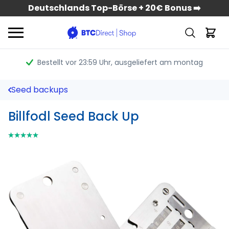
Deutschlands Top-Börse + 20€ Bonus ➡️
Bestellt vor 23:59 Uhr
, ausgeliefert am montag
Seed backups
Billfodl Seed Back Up
⭑⭑⭑⭑⭑
⭑⭑⭑⭑⭑