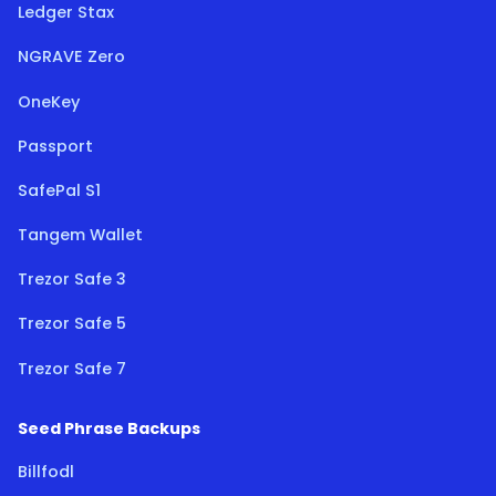
Ledger Stax
NGRAVE Zero
OneKey
Passport
SafePal S1
Tangem Wallet
Trezor Safe 3
Trezor Safe 5
Trezor Safe 7
Seed Phrase Backups
Billfodl