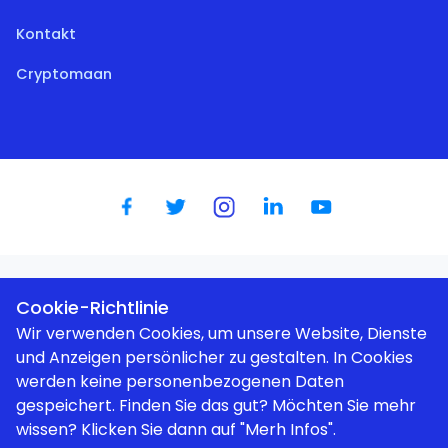
Kontakt
Cryptomaan
Dutch
|
English
|
German
|
Spanish
|
French
|
Portugese
Cookie-Richtlinie
Wir verwenden Cookies, um unsere Website, Dienste
und Anzeigen persönlicher zu gestalten. In Cookies
werden keine personenbezogenen Daten
gespeichert. Finden Sie das gut? Möchten Sie mehr
Wir verwenden Cookies, um Ihre Benutzerfreundlichkeit zu
verbessern. |
Datenschutzbestimmungen
wissen? Klicken Sie dann auf "Merh Infos".
© Aurum Novum I BV (Cryptomaan / BTC Direct Shop) |