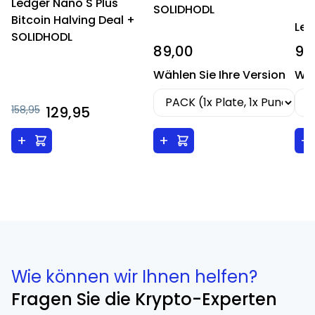
Ledger Nano S Plus
SOLIDHODL
Bitcoin Halving Deal +
Led
SOLIDHODL
89,00
99
Wählen Sie Ihre Version
Wäh
158,95
129,95
+
+
+
Wie können wir Ihnen helfen?
Fragen Sie die Krypto-Experten