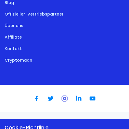
Blog
Offizieller-Vertriebspartner
Über uns
Affiliate
Kontakt
Cryptomaan
Cookie-Richtlinie
Dutch
|
English
|
German
|
Spanish
|
French
|
Portugese