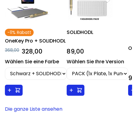
SOLIDHODL
-11% Rabatt
OneKey Pro + SOLIDHODL
One
368,00
328,00
89,00
Wählen Sie eine Farbe
Wählen Sie Ihre Version
99
+
+
+
Die ganze Liste ansehen