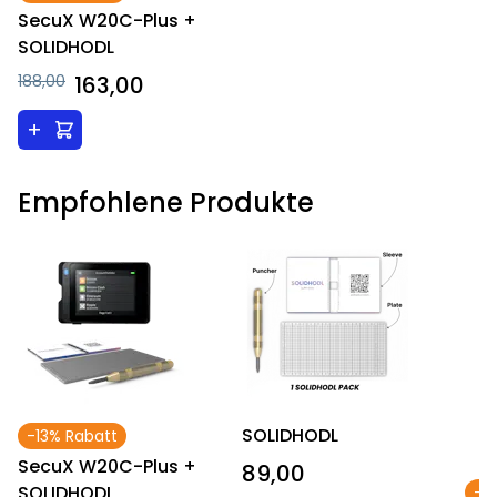
SecuX W20C-Plus +
SOLIDHODL
188,00
163,00
+
Empfohlene Produkte
SOLIDHODL
-13% Rabatt
SecuX W20C-Plus +
89,00
SOLIDHODL
-1