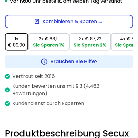
Vor 19:00 Uhr bestellt, am selben Tag versandt
Kombinieren & Sparen →
1x
2x
€ 88,11
3x
€ 87,22
4x
€ 86
€ 89,00
Sie Sparen
1%
Sie Sparen
2%
Sie Spare
Brauchen Sie Hilfe?
Vertraut seit 2016
Kunden bewerten uns mit 9,3 (4.462
Bewertungen)
Kundendienst durch Experten
Produktbeschreibung Secux