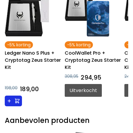
-5% korting
-5% korting
-4
Ledger Nano S Plus +
CoolWallet Pro +
Coo
Cryptotag Zeus Starter
Cryptotag Zeus Starter
Cry
Kit
Kit
Kit
308,95
294,95
248
198,00
189,00
Uitverkocht
U
+
Aanbevolen producten