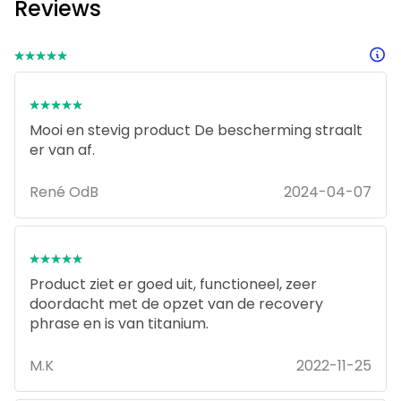
Reviews
⭑⭑⭑⭑⭑
⭑⭑⭑⭑⭑
⭑⭑⭑⭑⭑
⭑⭑⭑⭑⭑
Mooi en stevig product De bescherming straalt
er van af.
René OdB
2024-04-07
⭑⭑⭑⭑⭑
⭑⭑⭑⭑⭑
Product ziet er goed uit, functioneel, zeer
doordacht met de opzet van de recovery
phrase en is van titanium.
M.K
2022-11-25