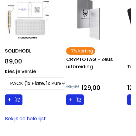
SOLIDHODL
-7% korting
CRYPTOTAG - Zeus
89,00
Tre
uitbreiding
Kies je versie
139,00
129,00
12
+
+
+
Bekijk de hele lijst