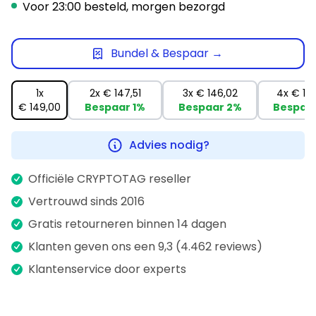
Voor 23:00 besteld, morgen bezorgd
Bundel & Bespaar →
1x
2x
€ 147,51
3x
€ 146,02
4x
€ 14
€ 149,00
Bespaar
1%
Bespaar
2%
Bespaa
Advies nodig?
Officiële CRYPTOTAG reseller
Vertrouwd sinds 2016
Gratis retourneren binnen 14 dagen
Klanten geven ons een 9,3 (4.462 reviews)
Klantenservice door experts