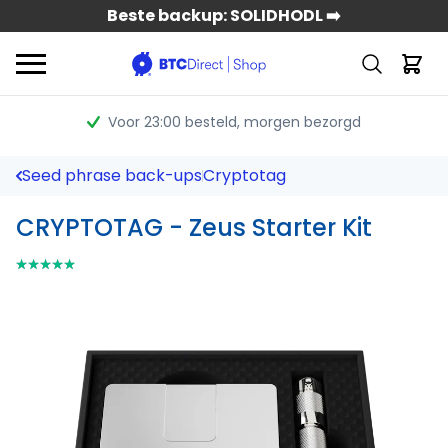
Beste backup: SOLIDHODL ➡️
Voor 23:00 besteld
, morgen bezorgd
Seed phrase back-ups
Cryptotag
CRYPTOTAG - Zeus Starter Kit
⭑⭑⭑⭑⭑
⭑⭑⭑⭑⭑