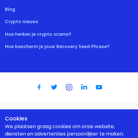
Blog
Crypto nieuws
Hoe herken je crypto scams?
Hoe bescherm je jouw Recovery Seed Phrase?
Dutch
|
English
|
German
|
Spanish
|
French
|
Portugese
Cookies
We plaatsen graag cookies om onze website,
diensten en advertenties persoonlijker te maken.