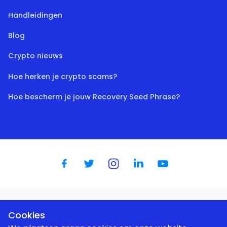
Handleidingen
Blog
Crypto nieuws
Hoe herken je crypto scams?
Hoe bescherm je jouw Recovery Seed Phrase?
Dutch
|
English
|
German
|
Spanish
|
French
|
Portugese
Cookies