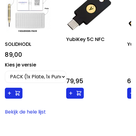
YubiKey 5C NFC
SOLIDHODL
Yub
89,00
Kies je versie
79,95
69
+
+
+
Bekijk de hele lijst