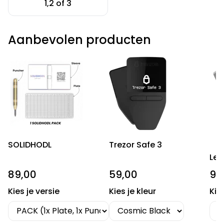
1,2 of 3
Aanbevolen producten
SOLIDHODL
Trezor Safe 3
Led
89,00
59,00
99
Kies je versie
Kies je kleur
Kie