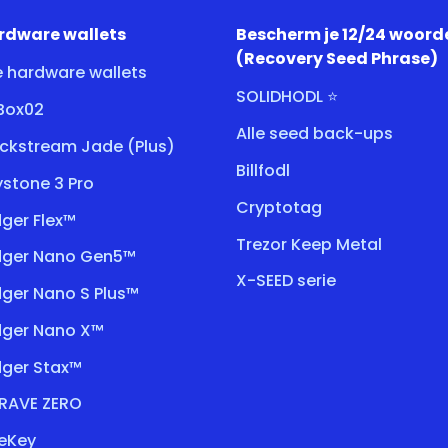
rdware wallets
Bescherm je 12/24 woord
(Recovery Seed Phrase)
e hardware wallets
SOLIDHODL ⭐
tBox02
Alle seed back-ups
ockstream Jade (Plus)
Billfodl
stone 3 Pro
Cryptotag
ger Flex™
Trezor Keep Metal
dger Nano Gen5™
X-SEED serie
dger Nano S Plus™
dger Nano X™
dger Stax™
RAVE ZERO
eKey