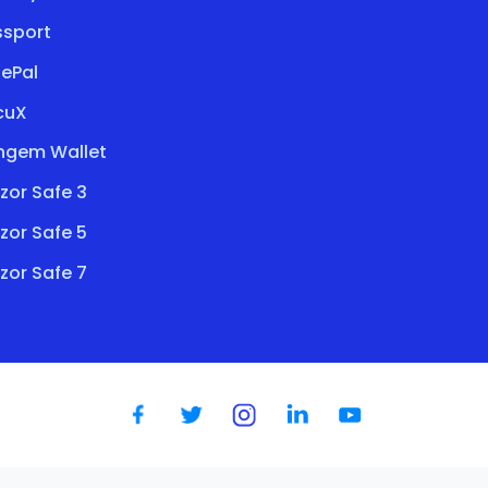
ssport
fePal
cuX
ngem Wallet
zor Safe 3
zor Safe 5
zor Safe 7