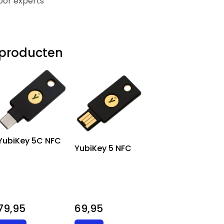
oor experts
producten
YubiKey 5C NFC
YubiKey 5 NFC
79,95
69,95