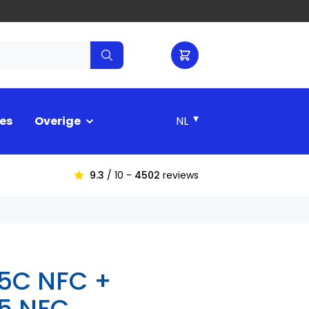
▾
es
Overige
9.3
/ 10 -
4502
reviews
 5C NFC +
5 NFC