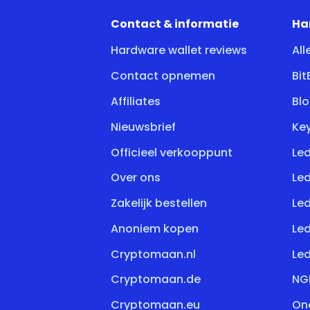
Contact & informatie
Ha
Hardware wallet reviews
All
Contact opnemen
Bi
Affiliates
Bl
Nieuwsbrief
Key
Officieel verkooppunt
Led
Over ons
Le
Zakelijk bestellen
Le
Anoniem kopen
Le
Cryptomaan.nl
Le
Cryptomaan.de
NG
Cryptomaan.eu
On