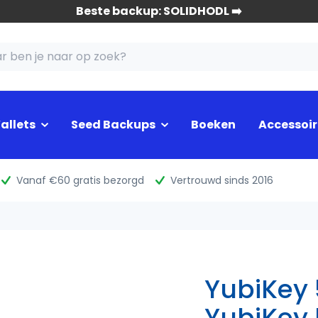
Beste backup: SOLIDHODL ➡️
allets
Seed Backups
Boeken
Accessoir
Vanaf €60 gratis bezorgd
Vertrouwd sinds 2016
YubiKey
YubiKey 