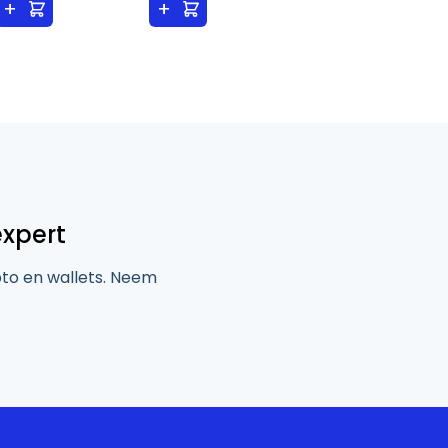
+
+
expert
pto en wallets. Neem