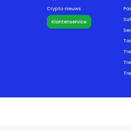
Crypto nieuws
Pa
Sa
Klantenservice
Se
Ta
Tre
Tre
Tre