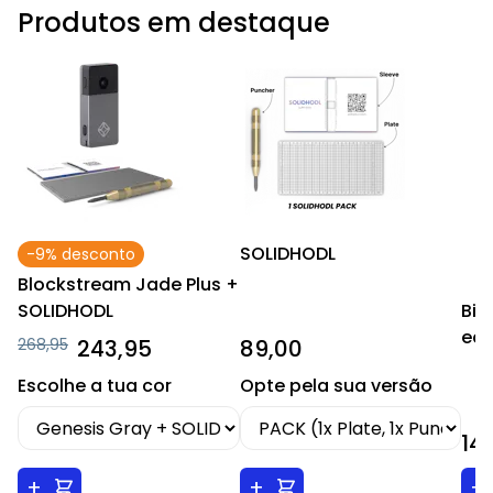
Produtos em destaque
SOLIDHODL
-9% desconto
Blockstream Jade Plus +
Bit
SOLIDHODL
edi
268,95
243,95
89,00
Escolhe a tua cor
Opte pela sua versão
14
+
+
+