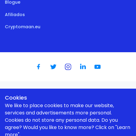
Blogue
Afiliados
Cryptomaan.eu
Dutch
|
English
|
German
|
Spanish
|
French
|
Portugese
Cookies
We like to place cookies to make our website,
services and advertisements more personal.
Cookies do not store any personal data. Do you
agree? Would you like to know more? Click on "Learn
Utilizamos cookies para melhorar a sua experiência de
utilizador |
Política de privacidade
more".