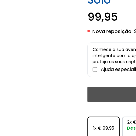
99,95
Nova reposição:
Comece a sua avent
inteligente com a a
proteja as suas cri
Ajuda especial
2x
€
1x
€ 99,95
Des