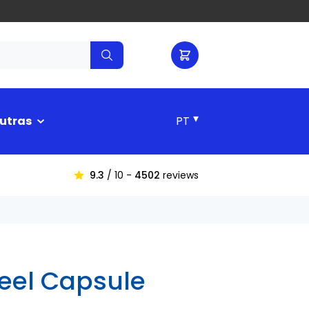
▾
utras
9.3
/ 10 -
4502
reviews
eel Capsule