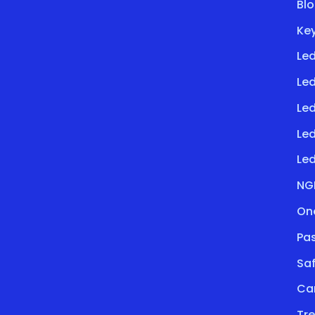
Bl
Key
Led
Led
Le
Le
Led
NG
On
Pa
Saf
Ca
Tre