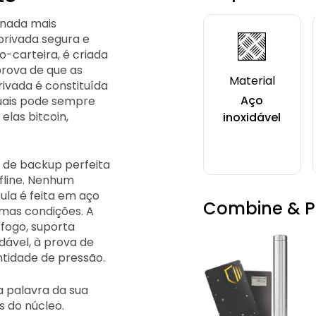
 nada mais
rivada segura e
-carteira, é criada
prova de que as
Material
ivada é constituída
Aço
uais pode sempre
elas bitcoin,
inoxidável
 de backup perfeita
fline. Nenhum
ula é feita em aço
Combine & 
remas condições. A
 fogo, suporta
dável, à prova de
tidade de pressão.
a palavra da sua
s do núcleo.