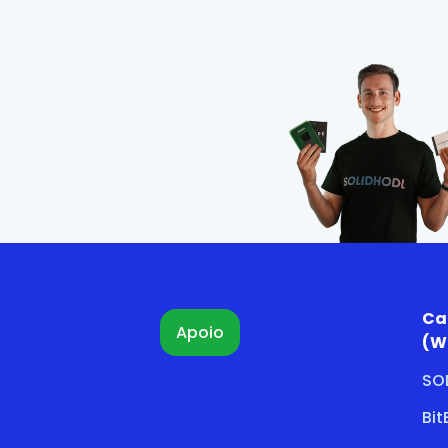
Ca
Apoio
(W
SO
Bi