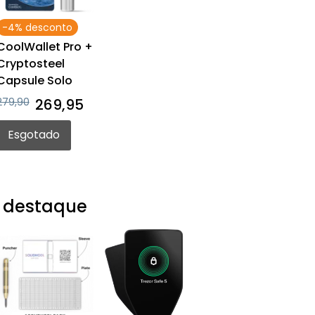
-4% desconto
CoolWallet Pro +
Cryptosteel
Capsule Solo
279,90
269,95
Esgotado
 destaque