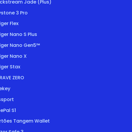
ockstream Jade (Plus)
stone 3 Pro
ger Flex
ger Nano S Plus
dger Nano Gen5™
dger Nano X
ger Stax
RAVE ZERO
ekey
ssport
ePal S1
rtões Tangem Wallet
zor Safe 3