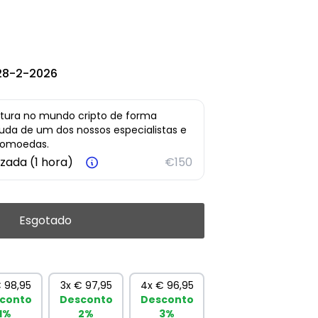
28-2-2026
ura no mundo cripto de forma
juda de um dos nossos especialistas e
ptomoedas.
izada (1 hora)
€150
Esgotado
 98,95
3x
€ 97,95
4x
€ 96,95
conto
Desconto
Desconto
1%
2%
3%