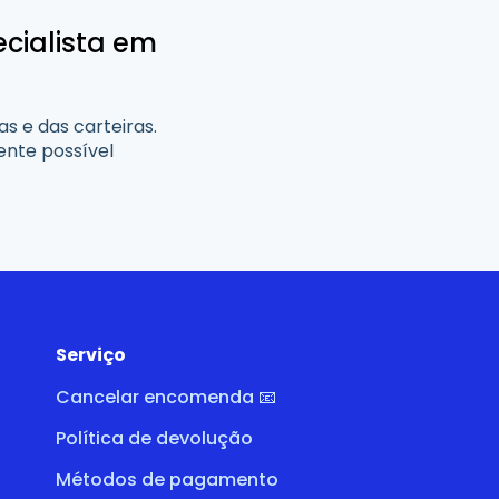
cialista em
 e das carteiras.
ente possível
Serviço
Cancelar encomenda 📧
Política de devolução
Métodos de pagamento