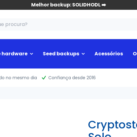
Melhor backup: SOLIDHODL ➡️
e hardware
Seed backups
Acessórios
O
ado no mesmo dia
Confiança desde 2016
Cryptost
Solo