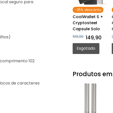
ocal seguro para
-25% desconto
CoolWallet S +
Cryptosteel
Capsule Solo
199,90
149,90
ilhos)
Esgotado
: comprimento 102
Produtos em
blocos de caracteres