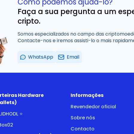
Como podemos ajudá-lo?
Faça a sua pergunta a um espe
cripto.
Somos especializados no campo das criptomoedas
Contacte-nos e iremos assisti-lo o mais rapidam
WhatsApp
Email
rteiras Hardware
Informações
allets)
Revendedor oficial
LIDHODL ⭐
Sobre nós
tBox02
Contacto