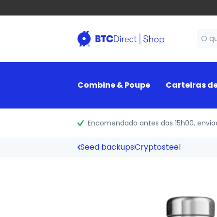
Combine & Poupe
Carteiras d
Encomendado antes das 15h00
, envi
Seed backups
Cryptosteel