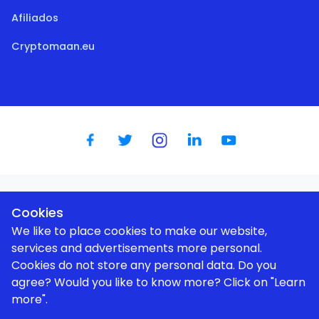
Afiliados
Cryptomaan.eu
Dutch
|
English
|
German
|
Spanish
|
French
|
Portugese
Cookies
We like to place cookies to make our website,
services and advertisements more personal.
Cookies do not store any personal data. Do you
agree? Would you like to know more? Click on "Learn
Utilizamos cookies para melhorar a sua experiência de
utilizador |
Política de privacidade
more".
Ajuda especializada (1 hora)
€150
© Aurum Novum I BV (Cryptomaan / BTC Direct Shop) |