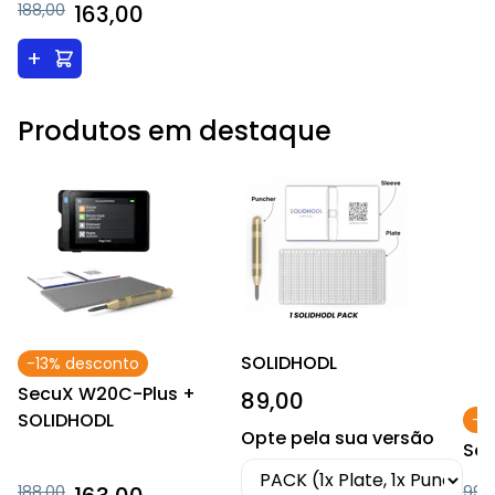
188,00
163,00
+
Produtos em destaque
SOLIDHODL
-13% desconto
SecuX W20C-Plus +
89,00
SOLIDHODL
-1
Opte pela sua versão
Sec
188,00
99,