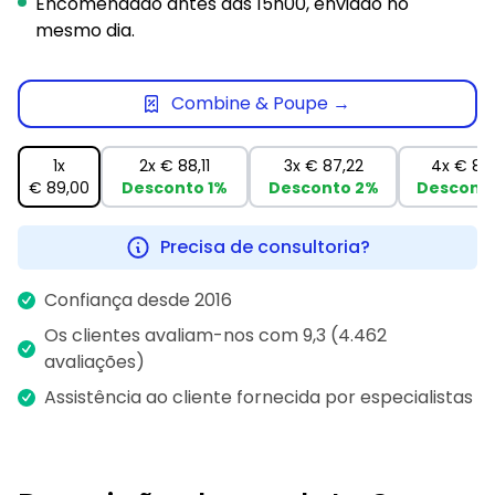
Encomendado antes das 15h00, enviado no
mesmo dia.
Combine & Poupe →
1x
2x
€ 88,11
3x
€ 87,22
4x
€ 86
€ 89,00
Desconto
1%
Desconto
2%
Descont
Precisa de consultoria?
Confiança desde 2016
Os clientes avaliam-nos com 9,3 (4.462
avaliações)
Assistência ao cliente fornecida por especialistas