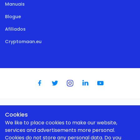
Manuais
Blogue
Afiliados
Cryptomaan.eu
Dutch
|
English
|
German
|
Spanish
|
French
|
Portugese
Cookies
We like to place cookies to make our website,
services and advertisements more personal.
Cookies do not store any personal data. Do you