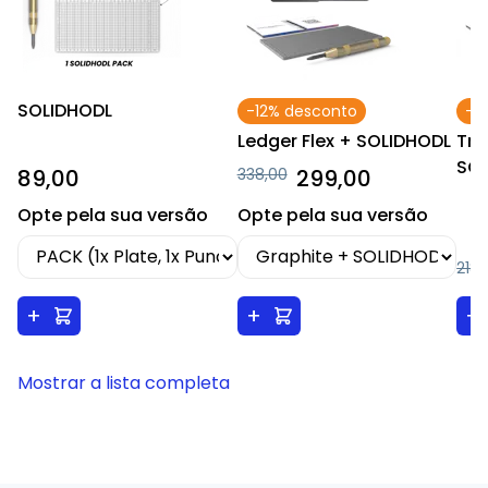
SOLIDHODL
-12% desconto
-1
Ledger Flex + SOLIDHODL
Tre
SO
89,00
338,00
299,00
Opte pela sua versão
Opte pela sua versão
218,
+
+
+
Mostrar a lista completa