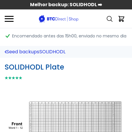
Melhor backup: SOLIDHODL ➡️
Encomendado antes das 15h00
, enviado no mesmo dia
Seed backups
SOLIDHODL
SOLIDHODL Plate
⭑⭑⭑⭑⭑
⭑⭑⭑⭑⭑