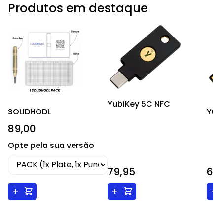
Produtos em destaque
YubiKey 5C NFC
SOLIDHODL
Yub
89,00
Opte pela sua versão
79,95
69
+
+
+