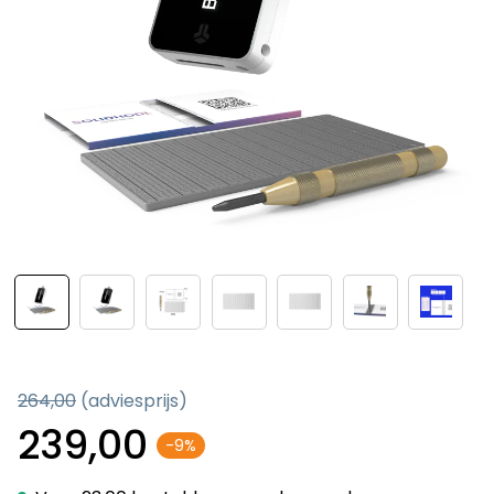
264,00
(adviesprijs)
239,00
-9%