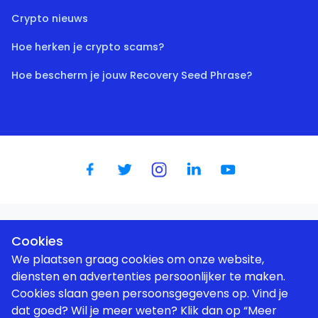
Crypto nieuws
Hoe herken je crypto scams?
Hoe bescherm je jouw Recovery Seed Phrase?
Dutch
|
English
|
German
|
Spanish
|
French
|
Portugese
Cookies
We plaatsen graag cookies om onze website,
diensten en advertenties persoonlijker te maken.
Cookies slaan geen persoonsgegevens op. Vind je
dat goed? Wil je meer weten? Klik dan op “Meer
Wij gebruiken cookies om uw gebruikerservaring te verbeteren |