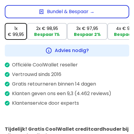
Bundel & Bespaar →
1x
2x
€ 98,95
3x
€ 97,95
4x
€ 96
€ 99,95
Bespaar
1%
Bespaar
2%
Bespaar
Advies nodig?
Officiële CoolWallet reseller
Vertrouwd sinds 2016
Gratis retourneren binnen 14 dagen
Klanten geven ons een 9,3 (4.462 reviews)
Klantenservice door experts
Tijdelijk! Gratis CoolWallet creditcardhouder bij