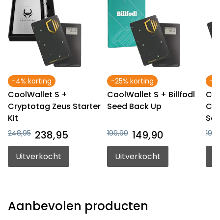
-4% korting
-25% korting
-2
CoolWallet S +
CoolWallet S + Billfodl
Coo
Cryptotag Zeus Starter
Seed Back Up
Cry
Kit
Sol
248,95
238,95
199,90
149,90
199,
Uitverkocht
Uitverkocht
U
Aanbevolen producten