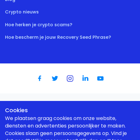
Crypto nieuws
Hoe herken je crypto scams?
Hoe bescherm je jouw Recovery Seed Phrase?
Dutch
|
English
|
German
|
Spanish
|
French
|
Portugese
Cookies
We plaatsen graag cookies om onze website,
diensten en advertenties persoonlijker te maken.
Cookies slaan geen persoonsgegevens op. Vind je