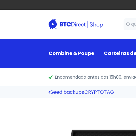
Combine & Poupe
Carteiras d
Encomendado antes das 15h00
, envi
Seed backups
CRYPTOTAG