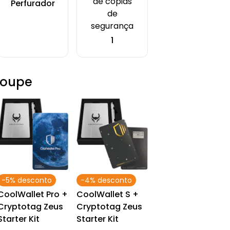
de cópias
Perfurador
de
segurança
1
Poupe
-5% desconto
-4% desconto
CoolWallet Pro +
CoolWallet S +
Cryptotag Zeus
Cryptotag Zeus
Starter Kit
Starter Kit