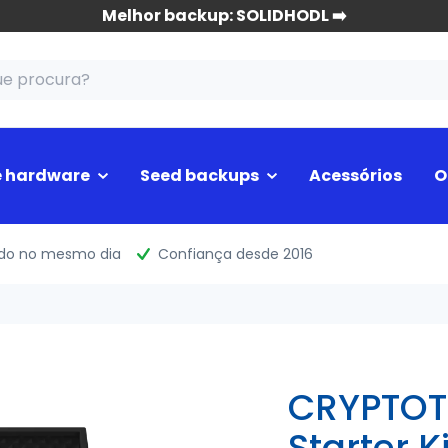
Melhor backup: SOLIDHODL ➡️
e hardware
Seed backups
Acessórios
O
ado no mesmo dia
Confiança desde 2016
CRYPTOT
Starter Ki