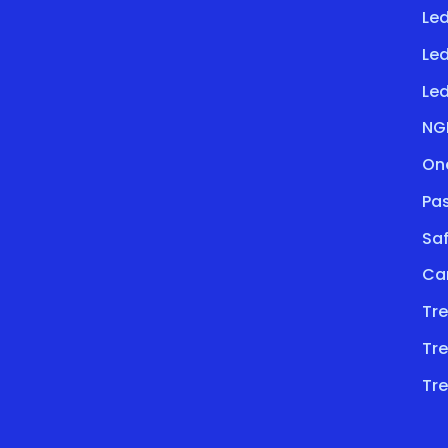
Le
Le
Led
NG
On
Pa
Saf
Ca
Tre
Tre
Tre