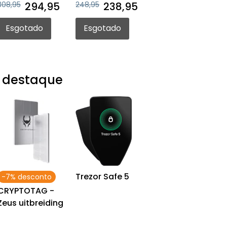
308,95
294,95
248,95
238,95
Esgotado
Esgotado
 destaque
Trezor Safe 5
-7% desconto
CRYPTOTAG -
Zeus uitbreiding