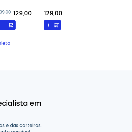
139,00
129,00
129,00
+
+
pleta
cialista em
 e das carteiras.
ente possível