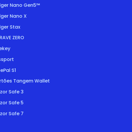
dger Nano Gen5™
dger Nano X
ger Stax
RAVE ZERO
ekey
ssport
ePal S1
rtões Tangem Wallet
zor Safe 3
zor Safe 5
zor Safe 7