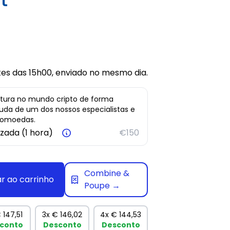
s das 15h00, enviado no mesmo dia.
ura no mundo cripto de forma
juda de um dos nossos especialistas e
ptomoedas.
izada (1 hora)
€150
Combine &
ar ao carrinho
Poupe →
 147,51
3x
€ 146,02
4x
€ 144,53
conto
Desconto
Desconto