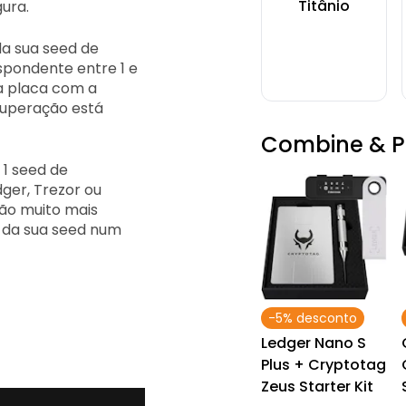
Titânio
ura.
a sua seed de
pondente entre 1 e
a placa com a
cuperação está
Combine & 
 1 seed de
ger, Trezor ou
ão muito mais
 da sua seed num
-5% desconto
Ledger Nano S
Plus + Cryptotag
Zeus Starter Kit