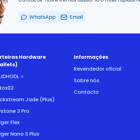
WhatsApp
Email
rteiras Hardware
Informações
allets)
Revendedor oficial
LIDHODL ⭐
Sobre nós
tBox02
Contacto
ockstream Jade (Plus)
stone 3 Pro
ger Flex
ger Nano S Plus