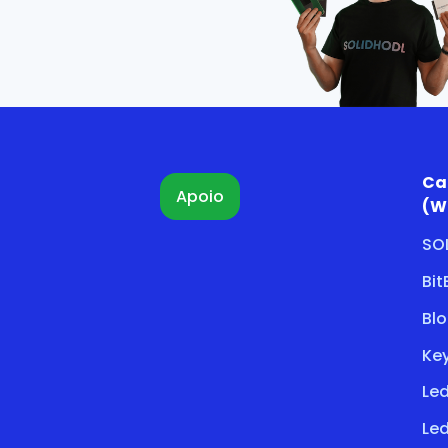
Ca
Apoio
(W
SO
Bi
Bl
Key
Led
Led