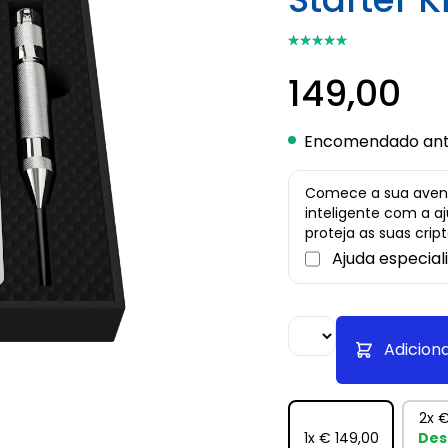
⭑⭑⭑⭑⭑
⭑⭑⭑⭑⭑
149,00
Encomendado ante
Comece a sua avent
inteligente com a a
proteja as suas cri
Ajuda especial
Adicion
2x
€
1x
€ 149,00
Des