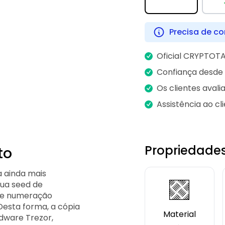
Precisa de co
Oficial CRYPTOTA
Confiança desde 
Os clientes aval
Assistência ao cl
Propriedade
to
 ainda mais
sua seed de
de numeração
Desta forma, a cópia
Material
dware Trezor,