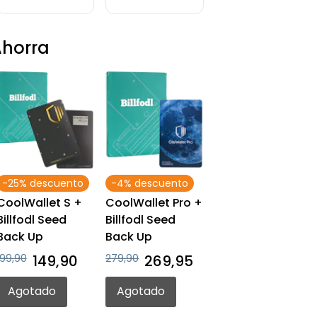
horra
-25% descuento
-4% descuento
CoolWallet S +
CoolWallet Pro +
Billfodl Seed
Billfodl Seed
Back Up
Back Up
199,90
149,90
279,90
269,95
Agotado
Agotado