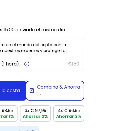
s 15:00, enviado el mismo día
a en el mundo del cripto con la
e nuestros expertos y protege tus
(1 hora)
€150
Combina & Ahorra
 la cesta
→
 98,95
3x
€ 97,95
4x
€ 96,95
rrar
1%
Ahorrar
2%
Ahorrar
3%