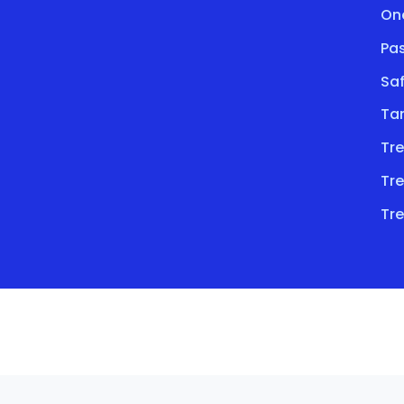
On
Pa
Saf
Ta
Tre
Tre
Tre