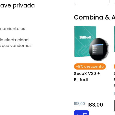
lave privada
Combina & A
enamiento es
la electricidad
os que vendemos
-8% descuento
SecuX V20 +
Billfodl
198,00
183,00
+