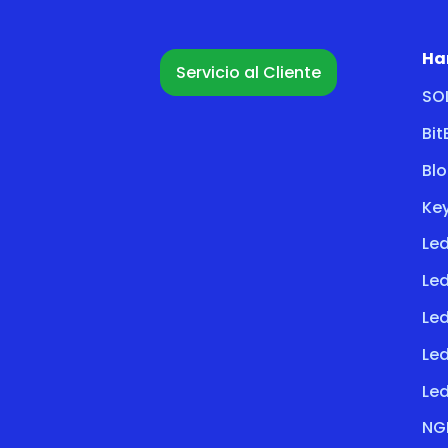
Ha
Servicio al Cliente
SO
Bi
Bl
Key
Led
Le
Led
Le
Led
NG