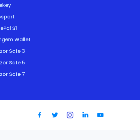
ekey
ssport
ePal S1
ngem Wallet
zor Safe 3
zor Safe 5
zor Safe 7