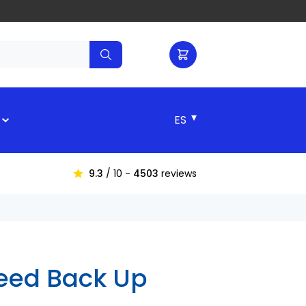
▾
9.3
/ 10 -
4503
reviews
 Seed Back Up