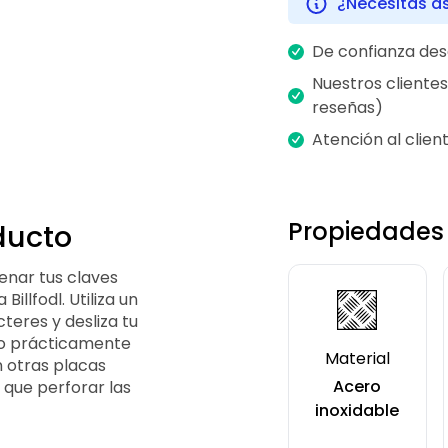
¿Necesitas a
De confianza des
Nuestros clientes
reseñas)
Atención al clien
Propiedades
ducto
nar tus claves
illfodl. Utiliza un
teres y desliza tu
ro prácticamente
Material
n otras placas
Acero
s que perforar las
inoxidable