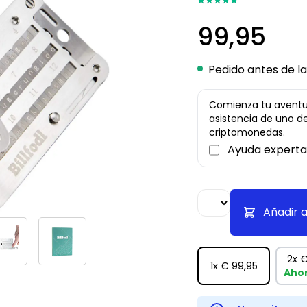
99,95
Pedido antes de la
Comienza tu aventur
asistencia de uno d
criptomonedas.
Ayuda experta 
Añadir a
2x
€
1x
€ 99,95
Aho