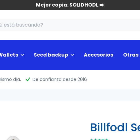
Mejor copia: SOLIDHODL ➡️
allets
Seed backup
Accesorios
Otras
mismo día.
De confianza desde 2016
Billfodl
⭑⭑⭑⭑⭑
⭑⭑⭑⭑⭑