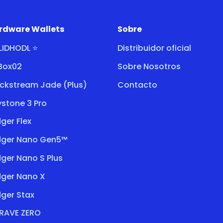
rdware Wallets
Sobre
LIDHODL ⭐
Distribuidor oficial
tBox02
Sobre Nosotros
ockstream Jade (Plus)
Contacto
stone 3 Pro
ger Flex
dger Nano Gen5™
ger Nano S Plus
dger Nano X
ger Stax
RAVE ZERO