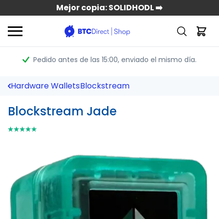
Mejor copia: SOLIDHODL ➡️
Pedido antes de las 15:00
, enviado el mismo día.
Hardware Wallets
Blockstream
Blockstream Jade
⭑⭑⭑⭑⭑
⭑⭑⭑⭑⭑