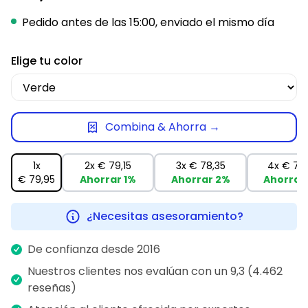
Pedido antes de las 15:00, enviado el mismo día
Elige tu color
Combina & Ahorra →
1x
2x
€ 79,15
3x
€ 78,35
4x
€ 77,
€ 79,95
Ahorrar
1%
Ahorrar
2%
Ahorrar
¿Necesitas asesoramiento?
De confianza desde 2016
Nuestros clientes nos evalúan con un 9,3 (4.462
reseñas)