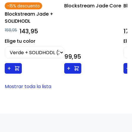
Blockstream Jade Core
Blo
-15% descuento
Blockstream Jade +
SOLIDHODL
168,95
143,95
17
Elige tu color
Eli
99,95
+
+
+
Mostrar toda la lista