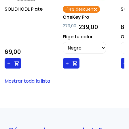
SOLIDHODL Plate
SO
-14% descuento
OneKey Pro
279,00
239,00
89
Elige tu color
Opt
69,00
+
+
+
Mostrar toda la lista