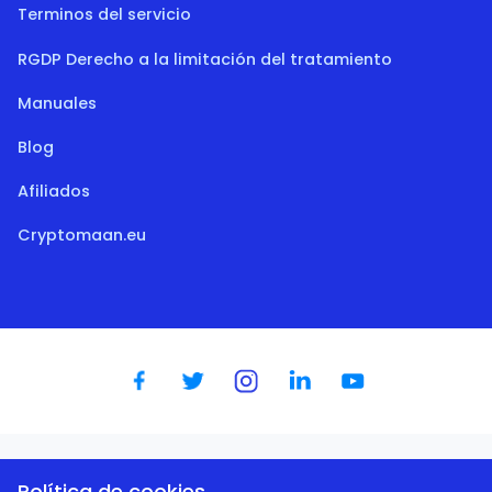
Terminos del servicio
RGDP Derecho a la limitación del tratamiento
Manuales
Blog
Afiliados
Cryptomaan.eu
Dutch
|
English
|
German
|
Spanish
|
French
|
Portugese
Política de cookies