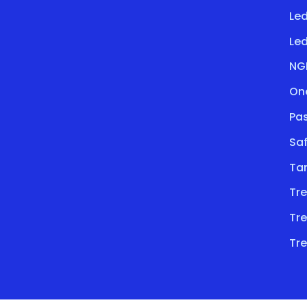
Le
Led
NG
On
Pa
Saf
Ta
Tre
Tre
Tre