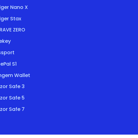
dger Nano X
ger Stax
RAVE ZERO
ekey
ssport
ePal S1
ngem Wallet
zor Safe 3
zor Safe 5
zor Safe 7