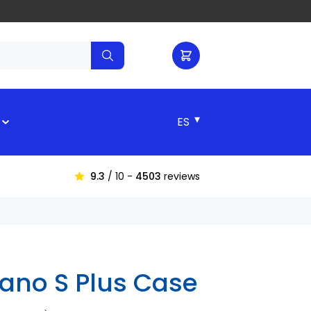
▾
9.3
/ 10 -
4503
reviews
ano S Plus Case