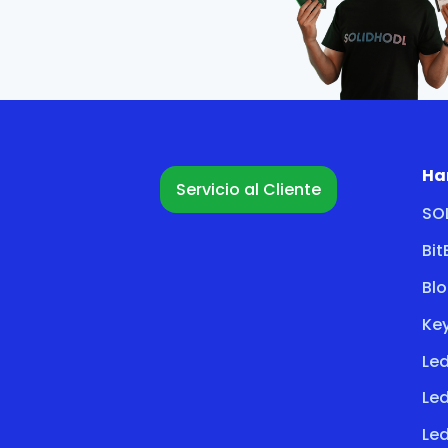
Ha
Servicio al Cliente
SO
Bi
Bl
Key
Led
Le
Led