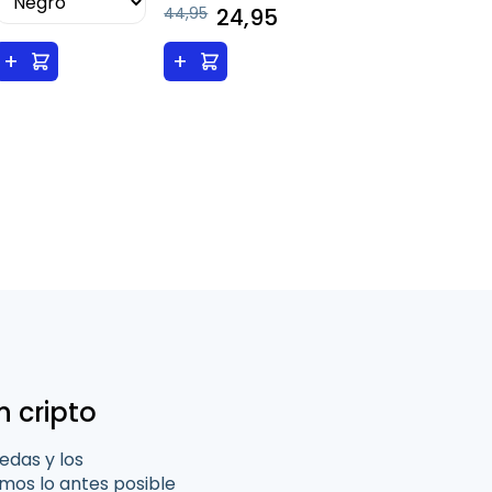
44,95
24,95
+
+
n cripto
edas y los
os lo antes posible