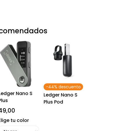
recomendados
-44% descuento
Ledger Nano S
Ledger Nano S
Plus
Plus Pod
49,00
Elige tu color