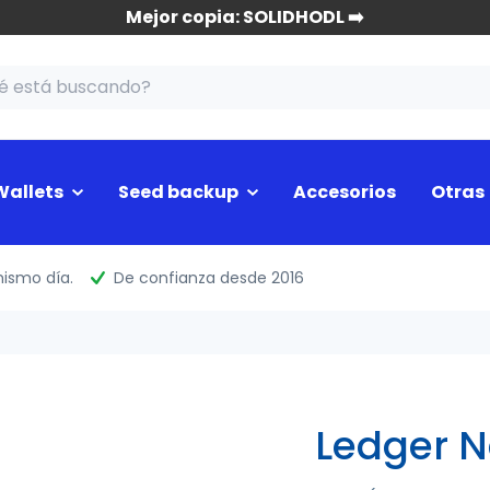
Mejor copia: SOLIDHODL ➡️
allets
Seed backup
Accesorios
Otras
mismo día.
De confianza desde 2016
Ledger N