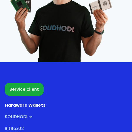
Service client
Hardware Wallets
SOLIDHODL ⭐
BitBox02