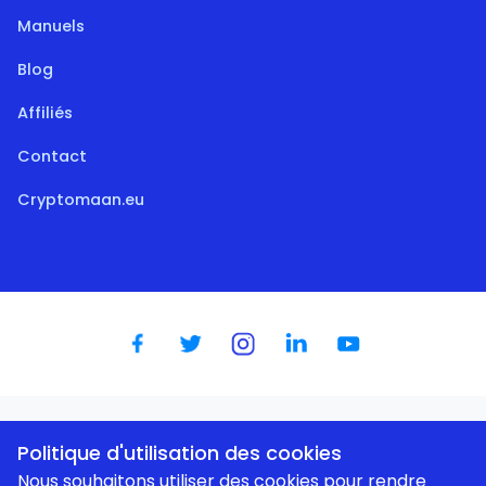
Manuels
Blog
Affiliés
Contact
Cryptomaan.eu
Dutch
|
English
|
German
|
Spanish
|
French
|
Portugese
Politique d'utilisation des cookies
Nous souhaitons utiliser des cookies pour rendre