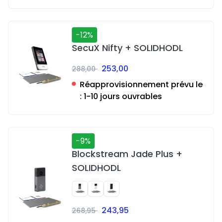
-12%
SecuX Nifty + SOLIDHODL
253,00
288,00
Réapprovisionnement prévu le
:
1-10 jours ouvrables
-9%
Blockstream Jade Plus +
SOLIDHODL
243,95
268,95