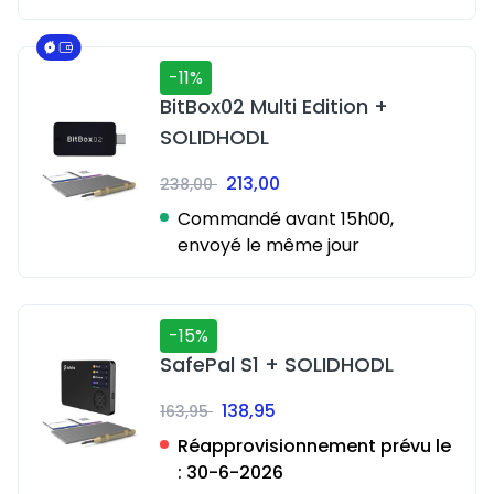
-11%
BitBox02 Multi Edition +
SOLIDHODL
213,00
238,00
Commandé avant 15h00,
envoyé le même jour
-15%
SafePal S1 + SOLIDHODL
138,95
163,95
Réapprovisionnement prévu le
:
30-6-2026