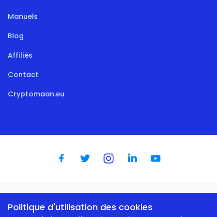
Manuels
Blog
Affiliés
Contact
Cryptomaan.eu
Dutch
|
English
|
German
|
Spanish
|
French
|
Portugese
Politique d'utilisation des cookies