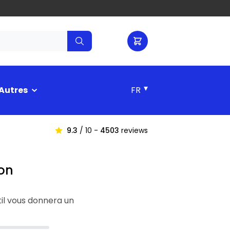
▾
Autres
9.3
/ 10 -
4503
reviews
on
il vous donnera un