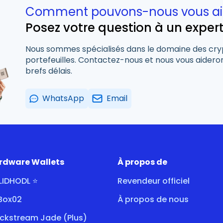
Comment pouvons-nous vous ai
Posez votre question à un exper
Nous sommes spécialisés dans le domaine des cry
portefeuilles. Contactez-nous et nous vous aideron
brefs délais.
WhatsApp
Email
rdware Wallets
À propos de
LIDHODL ⭐
Revendeur officiel
tBox02
À propos de nous
ockstream Jade (Plus)