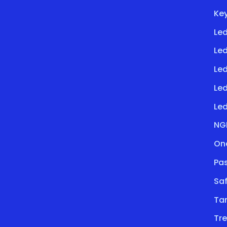
Key
Led
Le
Led
Le
Led
NG
On
Pa
Saf
Ta
Tre