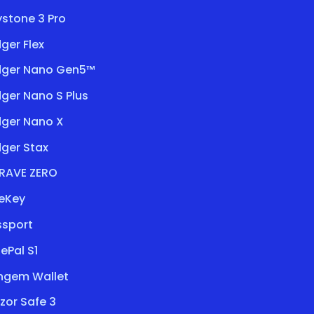
stone 3 Pro
ger Flex
dger Nano Gen5™
ger Nano S Plus
dger Nano X
ger Stax
RAVE ZERO
eKey
ssport
ePal S1
ngem Wallet
zor Safe 3