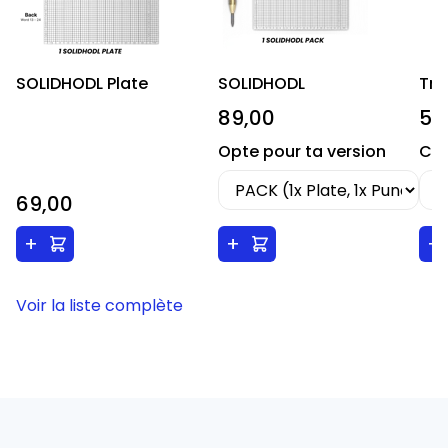
SOLIDHODL Plate
SOLIDHODL
Tre
89,00
59
Opte pour ta version
Cho
69,00
+
+
+
Voir la liste complète