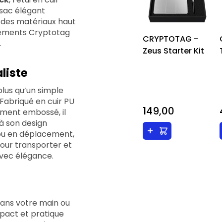
e sac élégant
 des matériaux haut
ements Cryptotag
CRYPTOTAG -
.
Zeus Starter Kit
liste
plus qu’un simple
 Fabriqué en cuir PU
149,00
ement embossé, il
à son design
+
 ou en déplacement,
pour transporter et
avec élégance.
ans votre main ou
act et pratique