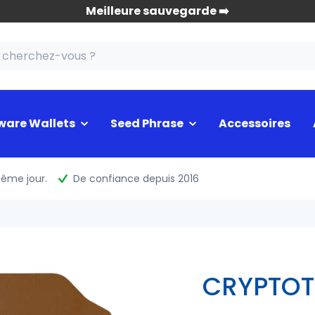
Meilleure sauvegarde ➡️
ware Wallets
Seed Phrase
Accessoires
même jour.
De confiance depuis 2016
CRYPTOT