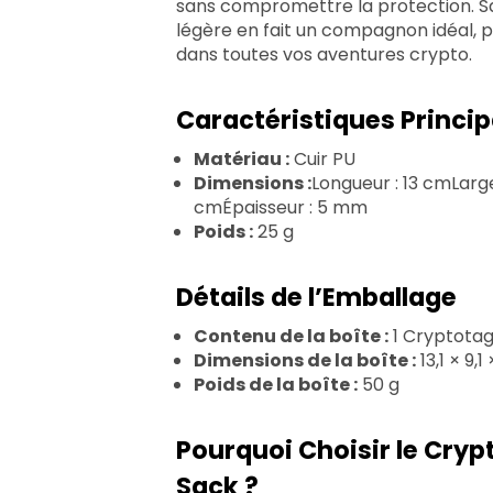
sans compromettre la protection. S
légère en fait un compagnon idéal, p
dans toutes vos aventures crypto.
Caractéristiques Princip
Matériau :
Cuir PU
Dimensions :
Longueur : 13 cmLarge
cmÉpaisseur : 5 mm
Poids :
25 g
Détails de l’Emballage
Contenu de la boîte :
1 Cryptotag
Dimensions de la boîte :
13,1 × 9,1
Poids de la boîte :
50 g
Pourquoi Choisir le Cryp
Sack ?