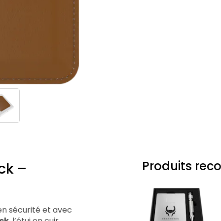
Produits re
ck –
n sécurité et avec
ck
, l’étui en cuir