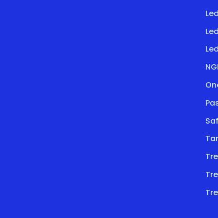
Led
Le
Led
NG
On
Pa
Saf
Ta
Tre
Tre
Tre