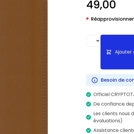
49,00
Réapprovisionnem
Ajouter 
Besoin de con
Officiel CRYPTOT
De confiance dep
Les clients nous 
évaluations)
Assistance client