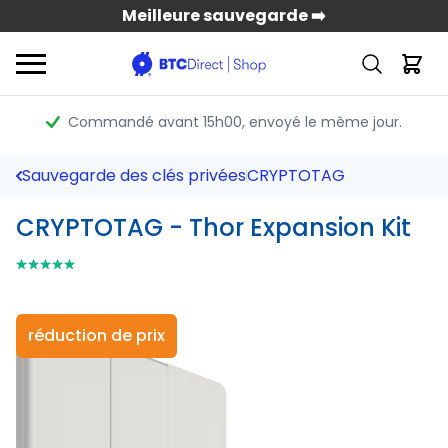
Meilleure sauvegarde ➡️
Commandé avant 15h00
, envoyé le même jour.
Sauvegarde des clés privées
CRYPTOTAG
CRYPTOTAG - Thor Expansion Kit
⭑⭑⭑⭑⭑
⭑⭑⭑⭑⭑
réduction de prix