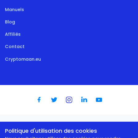
Manuels
Blog
Affiliés
Contact
Cryptomaan.eu
Politique d'utilisation des cookies
Dutch
|
English
|
German
|
Spanish
|
French
|
Portugese