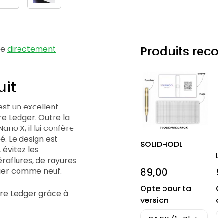
se
directement
Produits re
uit
st un excellent
e Ledger. Outre la
ano X, il lui confère
. Le design est
SOLIDHODL
 évitez les
raflures, de rayures
89,00
dger comme neuf.
Opte pour ta
tre Ledger grâce à
version