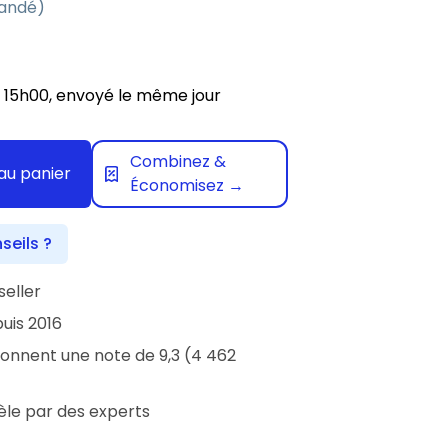
andé)
5h00, envoyé le même jour
Combinez &
au panier
Économisez →
seils ?
seller
uis 2016
donnent une note de 9,3 (4 462
èle par des experts