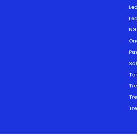
Le
Led
NG
On
Pa
Saf
Ta
Tre
Tre
Tre