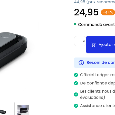
44,95
(prix recomm
24,95
-44%
Commandé avant 1
Ajouter 
Besoin de con
Officiel Ledger re
De confiance dep
Les clients nous 
évaluations)
Assistance client