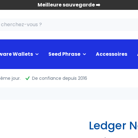
Meilleure sauvegarde ➡️
ware Wallets
Seed Phrase
Accessoires
même jour.
De confiance depuis 2016
Ledger 