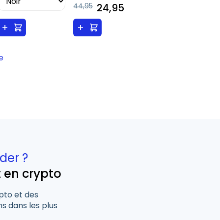
44,95
24,95
+
+
e
der ?
t en crypto
pto et des
s dans les plus