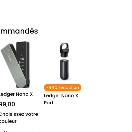
commandés
-44% réduction
Ledger Nano X
Ledger Nano X
Pod
99,00
Choisissez votre
couleur