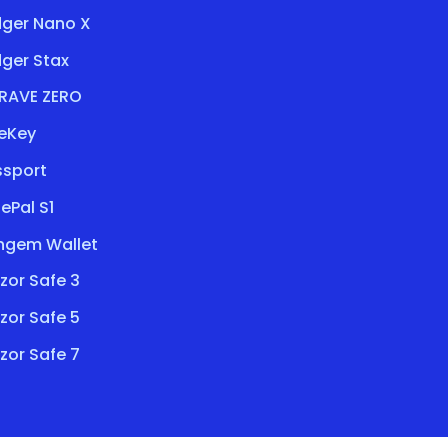
dger Nano X
ger Stax
RAVE ZERO
eKey
ssport
ePal S1
ngem Wallet
zor Safe 3
zor Safe 5
zor Safe 7