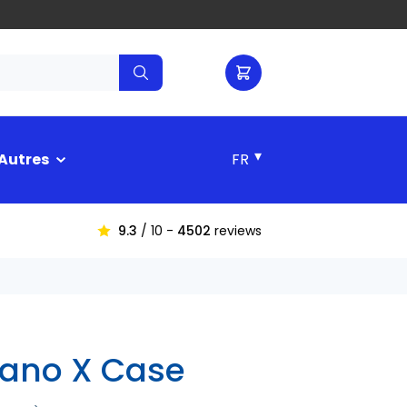
▾
Autres
9.3
/ 10 -
4502
reviews
Nano X Case