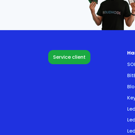
Ha
Service client
SO
Bi
Bl
Key
Led
Le
Led