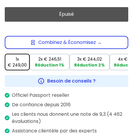
Épuisé
Combinez & Économisez →
1x
2x
€ 246,51
3x
€ 244,02
4x
€ 24
€ 249,00
Réduction
1%
Réduction
2%
Réducti
Besoin de conseils ?
Officiel Passport reseller
De confiance depuis 2016
Les clients nous donnent une note de 9,3 (4 462
évaluations)
Assistance clientèle par des experts