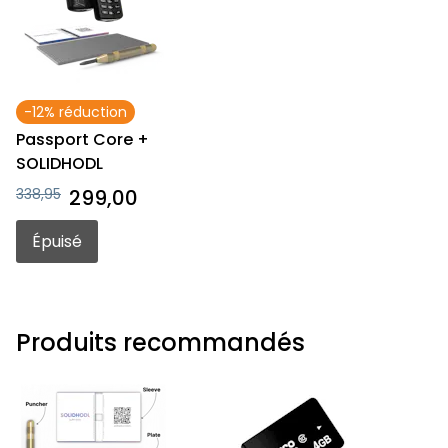
-12% réduction
Passport Core +
SOLIDHODL
338,95
299,00
Épuisé
Produits recommandés