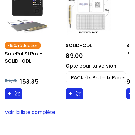
SOLIDHODL
Saf
-19% réduction
ho
SafePal S1 Pro +
89,00
SOLIDHODL
Opte pour ta version
188,95
153,35
9,
+
+
+
Voir la liste complète