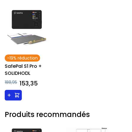
-19% réduction
SafePal S1 Pro +
SOLIDHODL
188,95
153,35
+
Produits recommandés