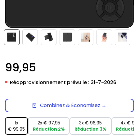
99,95
Réapprovisionnement prévu le :
31-7-2026
Combinez & Économisez →
1x
2x
€ 97,95
3x
€ 96,95
4x
€ 94
€ 99,95
Réduction
2%
Réduction
3%
Réductio