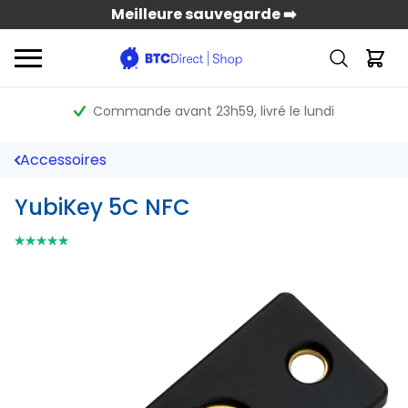
Meilleure sauvegarde ➡️
Commande avant 23h59
, livré le lundi
Accessoires
YubiKey 5C NFC
⭑⭑⭑⭑⭑
⭑⭑⭑⭑⭑