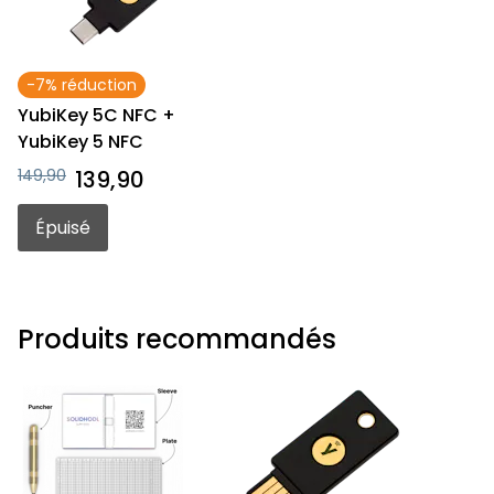
-7% réduction
YubiKey 5C NFC +
YubiKey 5 NFC
149,90
139,90
Épuisé
Produits recommandés