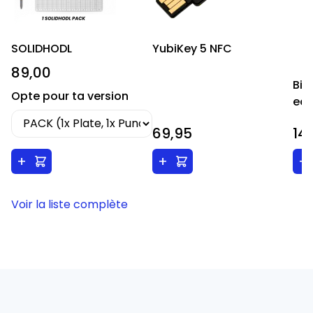
SOLIDHODL
YubiKey 5 NFC
89,00
Bit
Opte pour ta version
edi
69,95
14
+
+
+
Voir la liste complète