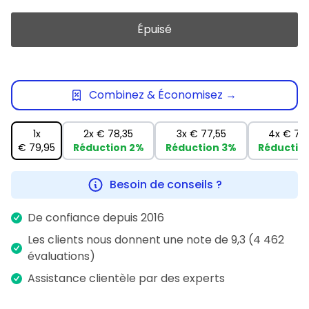
Épuisé
Combinez & Économisez →
1x
2x
€ 78,35
3x
€ 77,55
4x
€ 75,
€ 79,95
Réduction
2%
Réduction
3%
Réductio
Besoin de conseils ?
De confiance depuis 2016
Les clients nous donnent une note de 9,3 (4 462
évaluations)
Assistance clientèle par des experts